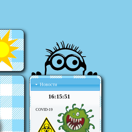
Новости
16:15:51
COVID
-
19